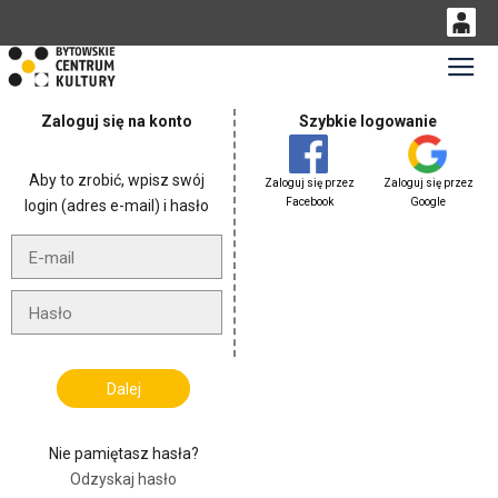
0
Gł
'
0,00
Zaloguj się na konto
Szybkie logowanie
PLN
Aby to zrobić, wpisz swój
Zaloguj się przez
Zaloguj się przez
14
53
Facebook
Google
login (adres e-mail) i hasło
Nie pamiętasz hasła?
Odzyskaj hasło