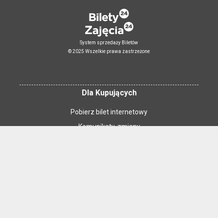
System sprzedaży Biletów
© 2025 Wszelkie prawa zastrzeżone
Dla Kupujących
Pobierz bilet internetowy
Komunikaty, zmiany
Newsletter
Kontakt
Regulamin zakupów internetowych
Polityka cookies