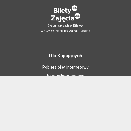
System sprzedaży Biletów
© 2025 Wszelkie prawa zastrzeżone
Dla Kupujących
Pobierz bilet internetowy
Komunikaty, zmiany
Newsletter
Kontakt
Regulamin zakupów internetowych
Polityka cookies